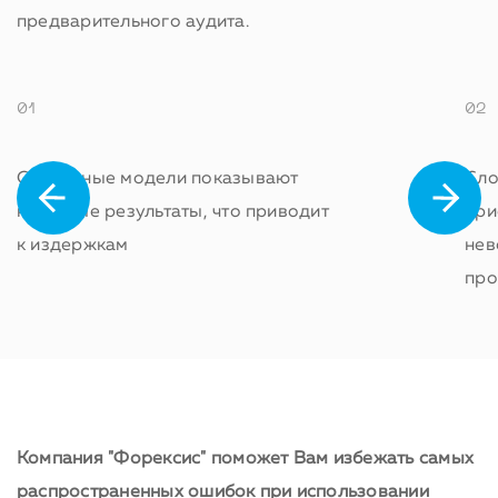
предварительного аудита.
01
02
Созданные модели показывают
Сло
неточные результаты, что приводит
при
к издержкам
нев
про
Компания "Форексис" поможет Вам избежать самых
распространенных ошибок при использовании