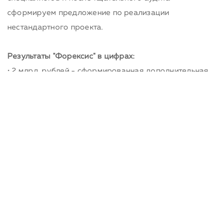
сформируем предложение по реализации
нестандартного проекта.
Результаты "Форексис" в цифрах:
• 2 млрд. рублей - сформированная дополнительная
прибыль для наших клиентов
• 207 % - средняя окупаемость инвестиций в наши
проекты
• 8 отраслей используют наши решения: Финансы,
Производство, Энергетика, Ритейл, IT,
Гос.Управление, Транспорт, Телеком
• 35 реализованных проектов