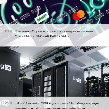
03.11
Компания «Форексис» проводит внедрение системы
Check4Trick в ПАО «АК БАРС» БАНК
03.11
с 8 по 13 октября 2018 года прошла 12-я Международная
конференция «Интеллектуализация обработки