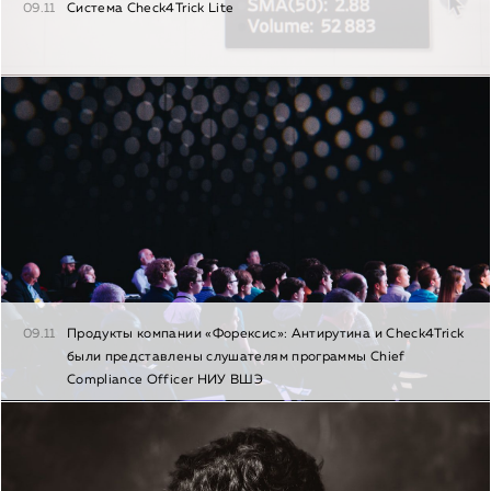
09.11
Система Check4Trick Lite
09.11
Продукты компании «Форексис»: Антирутина и Check4Trick
были представлены слушателям программы Chief
Сompliance Officer НИУ ВШЭ