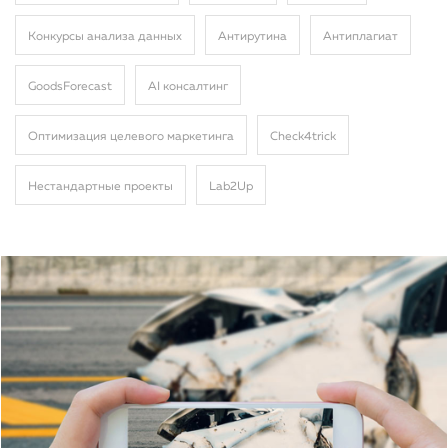
Конкурсы анализа данных
Антирутина
Антиплагиат
GoodsForecast
AI консалтинг
Оптимизация целевого маркетинга
Сheck4trick
Нестандартные проекты
Lab2Up