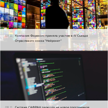
08.11
Компания Форексис приняла участие в IV Съезде
Отраслевого союза “Нейронет”
08.11
Система САФРАН перешла на новое программное