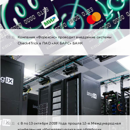
03.11
Компания «Форексис» проводит внедрение системы
Check4Trick в ПАО «АК БАРС» БАНК
03.11
с 8 по 13 октября 2018 года прошла 12-я Международная
конференция «Интеллектуализация обработки