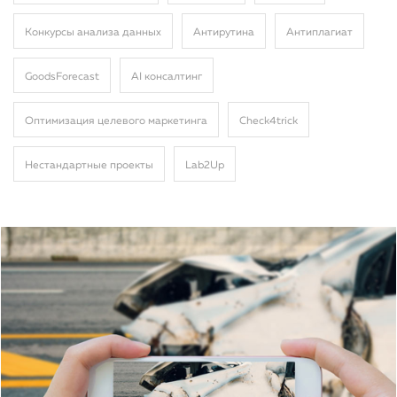
Конкурсы анализа данных
Антирутина
Антиплагиат
GoodsForecast
AI консалтинг
Оптимизация целевого маркетинга
Сheck4trick
Нестандартные проекты
Lab2Up