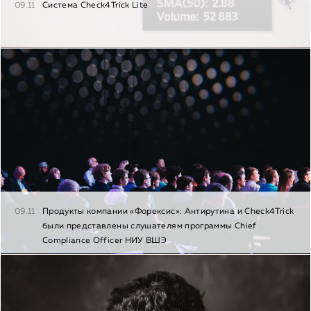
09.11
Система Check4Trick Lite
09.11
Продукты компании «Форексис»: Антирутина и Check4Trick
были представлены слушателям программы Chief
Сompliance Officer НИУ ВШЭ