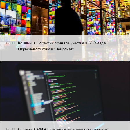
08.11
Компания Форексис приняла участие в IV Съезде
Отраслевого союза “Нейронет”
08.11
Система САФРАН перешла на новое программное