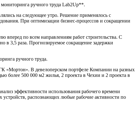
 мониторинга ручного труда Lab2Up**.
влялись на следующее утро. Решение применялось с
рудования. При оптимизации бизнес-процессов и сокращении
лю вперед по всем направлениям работ строительства. С
о в 3,5 раза. Прогнозируемое сокращение задержки
ринга ручного труда.
ГК «Мортон». В девелоперском портфеле Компании на разных
ю более 500 000 м2 жилья, 2 проекта в Чехии и 2 проекта в
анализ эффективности использования рабочего времени
х устройств, распознающих любые рабочие активности по