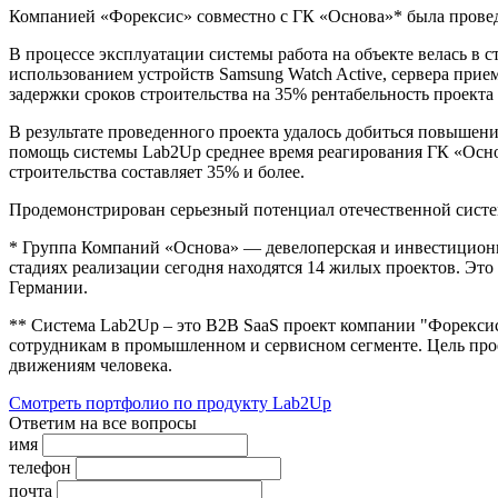
Компанией «Форексис» совместно с ГК «Основа»* была провед
В процессе эксплуатации системы работа на объекте велась в 
использованием устройств Samsung Watch Active, сервера прие
задержки сроков строительства на 35% рентабельность проекта 
В результате проведенного проекта удалось добиться повышен
помощь системы Lab2Up среднее время реагирования ГК «Основ
строительства составляет 35% и более.
Продемонстрирован серьезный потенциал отечественной систе
* Группа Компаний «Основа» — девелоперская и инвестиционн
стадиях реализации сегодня находятся 14 жилых проектов. Это
Германии.
** Система Lab2Up – это B2B SaaS проект компании "Форексис
сотрудникам в промышленном и сервисном сегменте. Цель про
движениям человека.
Смотреть портфолио по продукту
Lab2Up
Ответим
на все вопросы
имя
телефон
почта