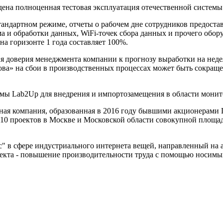
ена полноценная тестовая эксплуатация отечественной системы
стандартном режиме, отчеты о рабочем дне сотрудников предоста
ма и обработки данных, WiFi-точек сбора данных и прочего обо
на горизонте 1 года составляет 100%.
ия доверия менеджмента компании к прогнозу выработки на неде
а» на сбои в производственных процессах может быть сокращен
мы Lab2Up для внедрения и импортозамещения в области монито
ая компания, образованная в 2016 году бывшими акционерами 
 10 проектов в Москве и Московской области совокупной площадь
" в сфере индустриального интернета вещей, направленный на 
екта - повышение производительности труда с помощью носимы