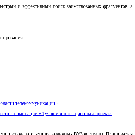
быстрый и эффективный поиск заимствованных фрагментов, а
итирования.
области телекоммуникаций»
.
место в номинации «Лучший инновационный проект»
.
ими преподавателями из различных ВУЗов страны. Планируется