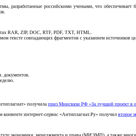
итмы, разработанные российскими учеными, что обеспечивает 
ов.
атах RAR, ZIP, DOC, RTF, PDF, TXT, HTML.
емом тексте совпадающих фрагментов с указанием источников ц
н. документов.
неделю.
Антиплагиат» получила
приз Минсвязи РФ «За лучший проект в 
м конвенте интернет-сервис «Антиплагиат.Ру» получил
второе 
итуте экономики, менеджмента и права (МИЭМП), а также мног