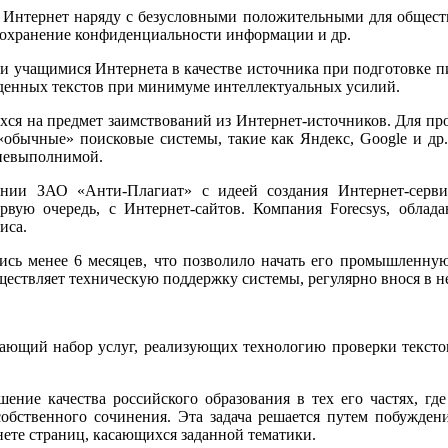
 Интернет наряду с безусловными положительными для общества
 сохранение конфиденциальности информации и др.
ии учащимися Интернета в качестве источника при подготовке п
йденных текстов при минимуме интеллектуальных усилий.
хся на предмет заимствований из Интернет-источников. Для пров
обычные» поисковые системы, такие как Яндекс, Google и др.
 невыполнимой.
ании ЗАО «Анти-Плагиат» с идеей создания Интернет-серв
вую очередь, с Интернет-сайтов. Компания Forecsys, облада
иса.
сь менее 6 месяцев, что позволило начать его промышленную
уществляет техническую поддержку системы, регулярно внося в 
ающий набор услуг, реализующих технологию проверки тексто
ение качества российского образования в тех его частях, гд
обственного сочинения. Эта задача решается путем побужден
ете страниц, касающихся заданной тематики.