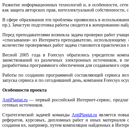
Развитие информационных технологий и, в особенности, сети
как защита авторских прав, интеллектуальной собственности,
В сфере образования эти проблемы проявились в использован
пр.). Зачастую подготовка работы сводится к копированию на
Перед преподавателями возникла задача проверки работ учащи
«списывания» из Интернета преподавателю, использующему «
количестве проверяемых работ задача становится практически
Весной 2005 года в Forecsys обратились учредители комп
заимствований из различных электронных источников, в пер
разработчика программного обеспечения для создаваемого серв
Работы по созданию программной составляющей сервиса вели
запуска сервиса и по сегодняшний день, компания Forecsys ос
Особенности проекта
AntiPlagiat.ru
— первый российский Интернет-сервис, предлаг
сетевых источников.
Стратегической задачей команды
AntiPlagiat.ru
является повыш
рефератов, курсовых, дипломных работ и иных материалов с
создания их, например, путем компиляции найденных в Интерн