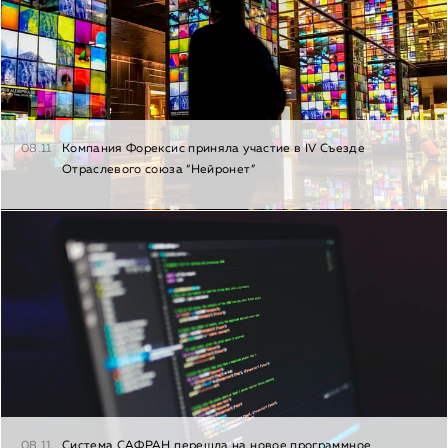
08.11
Компания Форексис приняла участие в IV Съезде
Отраслевого союза “Нейронет”
08.11
Система САФРАН перешла на новое программное