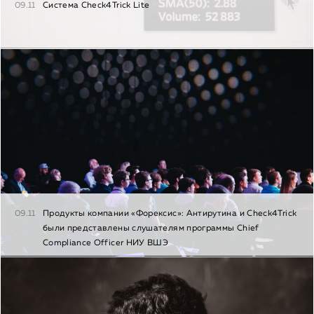
09.11
Система Check4Trick Lite
09.11
Продукты компании «Форексис»: Антирутина и Check4Trick
были представлены слушателям программы Chief
Сompliance Officer НИУ ВШЭ