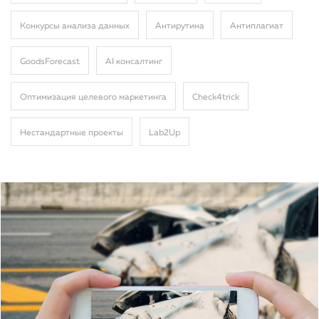
Конкурсы анализа данных
Антирутина
Антиплагиат
GoodsForecast
AI консалтинг
Оптимизация целевого маркетинга
Сheck4trick
Нестандартные проекты
Lab2Up