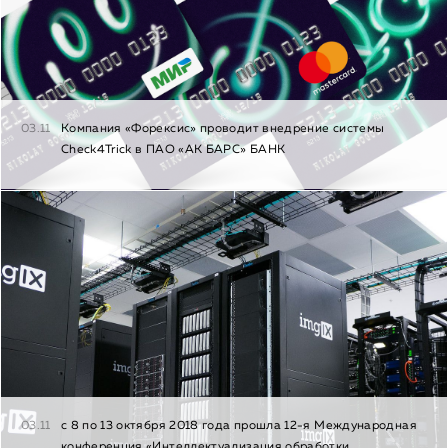
03.11
Компания «Форексис» проводит внедрение системы
Check4Trick в ПАО «АК БАРС» БАНК
03.11
с 8 по 13 октября 2018 года прошла 12-я Международная
конференция «Интеллектуализация обработки