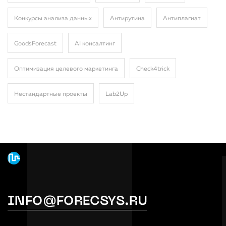
Конкурсы анализа данных
Антирутина
Антиплагиат
GoodsForecast
AI консалтинг
Оптимизация целевого маркетинга
Сheck4trick
Нестандартные проекты
Lab2Up
INFO@FORECSYS.RU