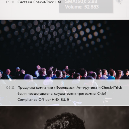
09.11
Система Check4Trick Lite
09.11
Продукты компании «Форексис»: Антирутина и Check4Trick
были представлены слушателям программы Chief
Сompliance Officer НИУ ВШЭ