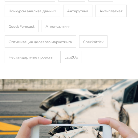
Конкурсы анализа данных
Антирутина
Антиплагиат
GoodsForecast
AI консалтинг
Оптимизация целевого маркетинга
Сheck4trick
Нестандартные проекты
Lab2Up