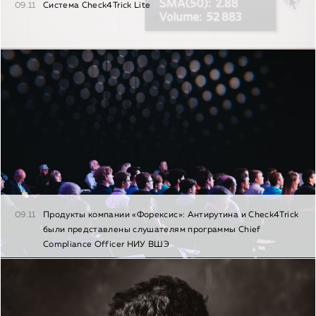
09.11
Система Check4Trick Lite
09.11
Продукты компании «Форексис»: Антирутина и Check4Trick
были представлены слушателям программы Chief
Сompliance Officer НИУ ВШЭ