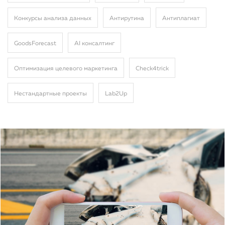
Конкурсы анализа данных
Антирутина
Антиплагиат
GoodsForecast
AI консалтинг
Оптимизация целевого маркетинга
Сheck4trick
Нестандартные проекты
Lab2Up