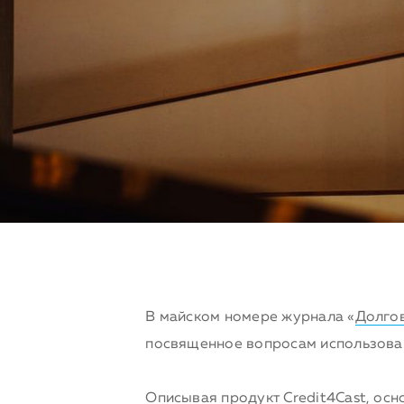
В майском номере журнала «
Долго
посвященное вопросам использован
Описывая
продукт Credit4Cast
, ос