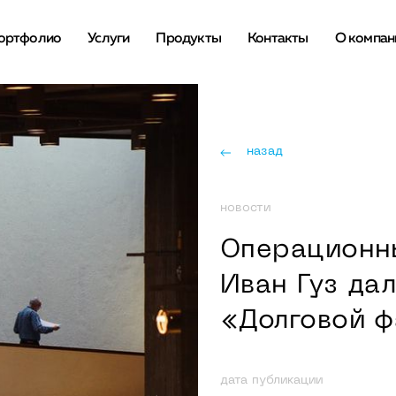
ортфолио
Услуги
Продукты
Контакты
О компан
назад
новости
Операционн
Иван Гуз да
«Долговой ф
дата публикации