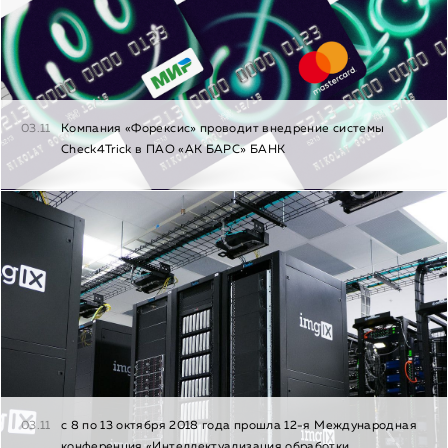
03.11
Компания «Форексис» проводит внедрение системы
Check4Trick в ПАО «АК БАРС» БАНК
03.11
с 8 по 13 октября 2018 года прошла 12-я Международная
конференция «Интеллектуализация обработки