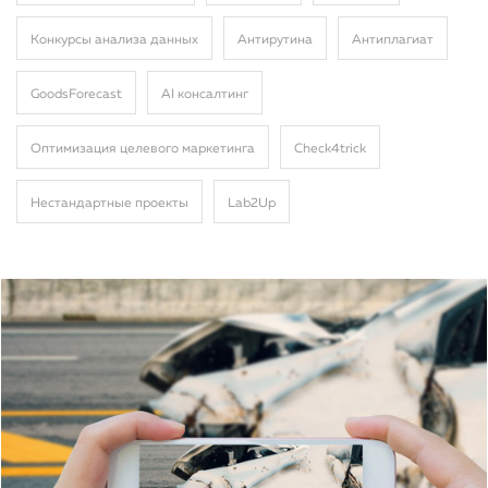
Конкурсы анализа данных
Антирутина
Антиплагиат
GoodsForecast
AI консалтинг
Оптимизация целевого маркетинга
Сheck4trick
Нестандартные проекты
Lab2Up