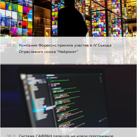
08.11
Компания Форексис приняла участие в IV Съезде
Отраслевого союза “Нейронет”
08.11
Система САФРАН перешла на новое программное