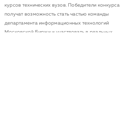
курсов технических вузов. Победители конкурса
получат возможность стать частью команды
департамента информационных технологий
Московской Биржи и участвовать в реальных
проектах по разработке и развитию биржевых
систем.
Более подробную информацию о конкурсе можно
получить на
официальной странице
конкурса
на сайте спецпроектов Хабра, а также
на
странице конкурса
на сайте энциклопедии
анализа данных
MachineLeraning.ru
.