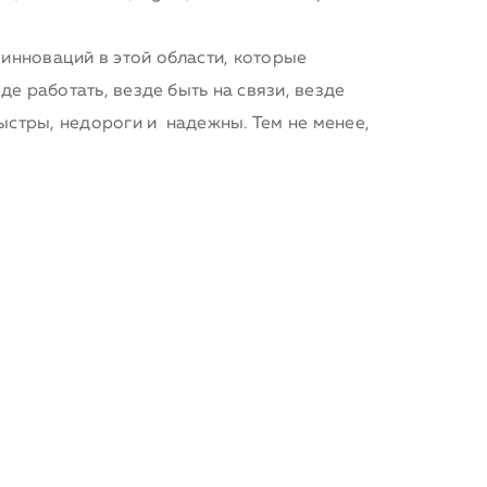
инноваций в этой области, которые
е работать, везде быть на связи, везде
стры, недороги и надежны. Тем не менее,
нтском сегменте сильны сомнения в
иц. И эти настроения, конечно,
 усиливается фактор «территориальной
али выступавшие, присутствует фактор
висов в крупном бизнесе связана, в
пания от ста до пяти тысяч сотрудников
ых облачных решений. Новость на сайте
ozdno-v-oblake-budet-vse-chto-tam-mozhet-