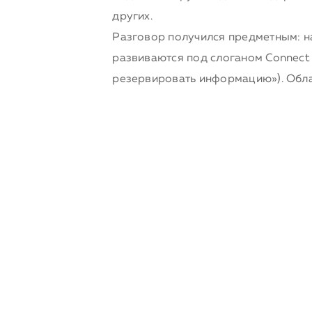
других.
Разговор получился предметным: н
развиваются под слоганом Connect E
резервировать информацию»). Обла
отмечали выступавшие, ситуация в «
безопасности информации с точки з
актуализированы в связи с недавн
привязки» (как ни странно, в России
вирусной угрозы, особенно в мобил
частности, с вопросами кастомизац
является на сегодняшний день наи
Фонда «Сколково»:
http://communit
byt.aspx