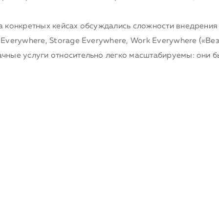
а конкретных кейсах обсуждались сложности внедрения 
verywhere, Storage Everywhere, Work Everywhere («Везд
чные услуги относительно легко масштабируемы: они бы
облаках» не так «безоблачна», как хотелось бы. В клие
рения несанкционированного доступа к данным третьих л
ими международными разоблачениями, на фоне которых
 он не так актуален, как на западе). Кроме того, отмеч
ьных приложениях. А сложность внедрения облачных сер
ии и интеграции данных. Выступающие отмечали, что ком
более подходящим объектом для внедрения корпоративн
y.sk.ru/press/b/reporter/archive/2013/11/29/rano-ili-p