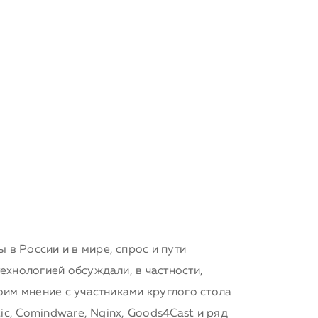
в России и в мире, спрос и пути
ехнологией обсуждали, в частности,
оим мнение с участниками круглого стола
ic, Comindware, Nginx, Goods4Cast и ряд