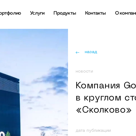
ортфолио
Услуги
Продукты
Контакты
О компан
назад
новости
Компания Go
в круглом с
«Сколково»
дата публикации