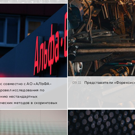
09.11
Представители «Форексис»
с совместно с АО «АЛЬФА-
ровел исследования по
ению нестандартных
ических методов в скоринговых
х