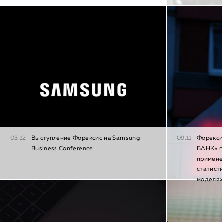
03.12
Выступление Форексис на Samsung
09.11
Форекси
Business Conference
БАНК» п
примен
статист
моделя