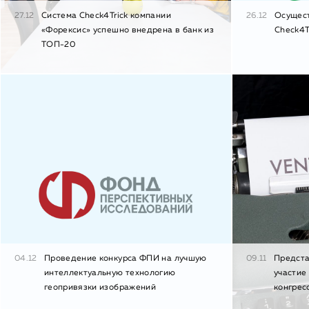
27.12
Система Check4Trick компании
26.12
Осущес
«Форексис» успешно внедрена в банк из
Check4T
ТОП-20
04.12
Проведение конкурса ФПИ на лучшую
09.11
Предста
интеллектуальную технологию
участие
геопривязки изображений
конгрес