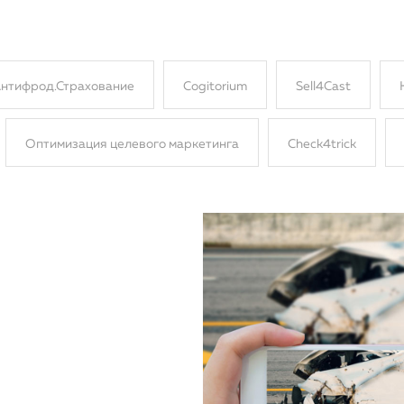
нтифрод.Страхование
Cogitorium
Sell4Cast
Оптимизация целевого маркетинга
Сheck4trick