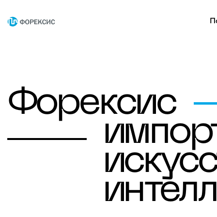
П
Форексис
импор
искусс
интелл