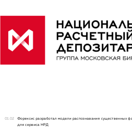
01.02
Форексис разработал модели распознавания существенных ф
для сервиса НРД