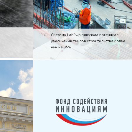
12.01
Cистема Lab2Up показала потенциал
увеличения темпов строительства более
чем на 35%