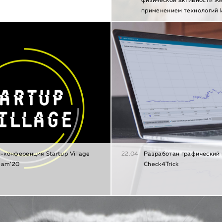
физической активности ж
применением технологий
-конференция Startup Village
22.04
Разработан графический
eam’20
Check4Trick