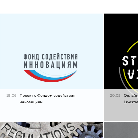
18.06
Проект с Фондом содействия
20.05
Онлайн
инновациям
Livestr