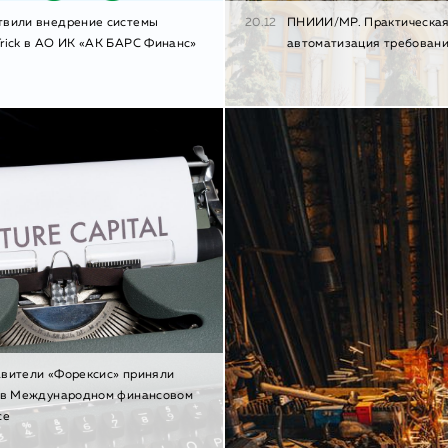
твили внедрение системы
20.12
ПНИИИ/МР. Практическая
rick в АО ИК «АК БАРС Финанс»
автоматизация требован
вители «Форексис» приняли
 в Международном финансовом
се