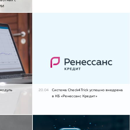
ивотных с
 ИИ
 модуль
20.04
Система Check4Trick успешно внедрена
в КБ «Ренессанс Кредит»