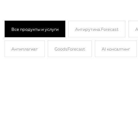
Все продукты и услуги
Антирутина.Forecast
А
Антиплагиат
GoodsForecast
AI консалтинг