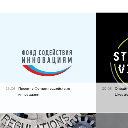
18.06
Проект с Фондом содействия
20.05
Онлайн
инновациям
Livestr