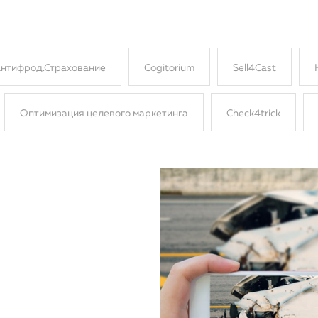
нтифрод.Страхование
Cogitorium
Sell4Cast
Оптимизация целевого маркетинга
Сheck4trick