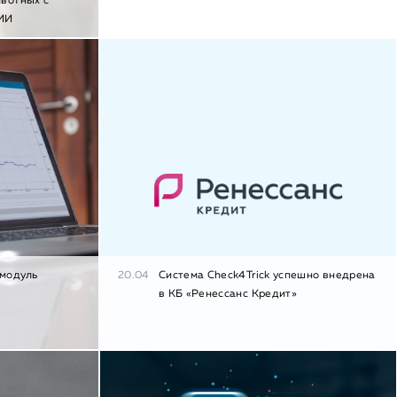
ивотных с
 ИИ
 модуль
20.04
Система Check4Trick успешно внедрена
в КБ «Ренессанс Кредит»