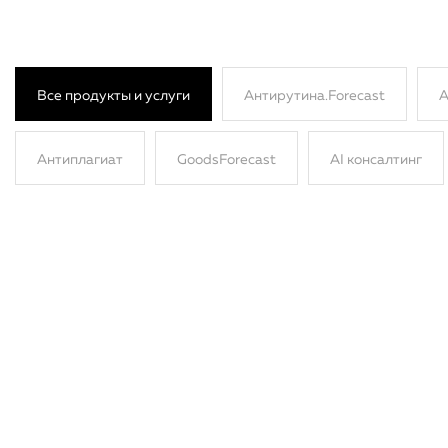
Все продукты и услуги
Антирутина.Forecast
А
Антиплагиат
GoodsForecast
AI консалтинг