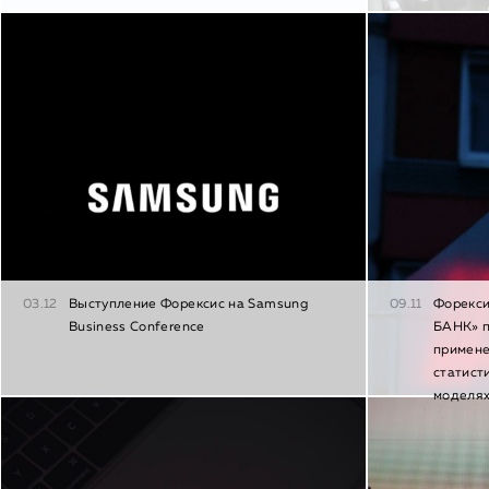
03.12
Выступление Форексис на Samsung
09.11
Форекси
Business Conference
БАНК» п
примен
статист
моделя