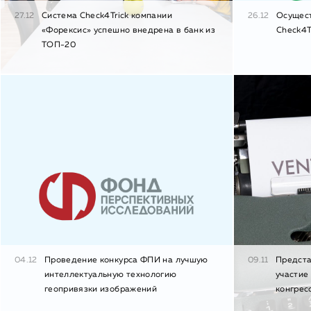
27.12
Система Check4Trick компании
26.12
Осущес
«Форексис» успешно внедрена в банк из
Check4T
ТОП-20
04.12
Проведение конкурса ФПИ на лучшую
09.11
Предста
интеллектуальную технологию
участие
геопривязки изображений
конгрес