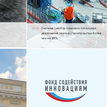
12.01
Cистема Lab2Up показала потенциал
увеличения темпов строительства более
чем на 35%