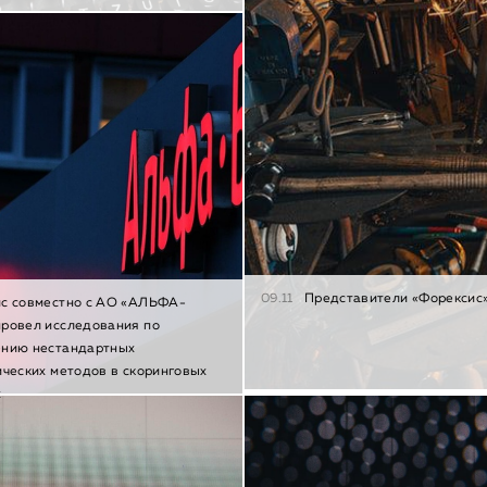
09.11
Представители «Форексис»
с совместно с АО «АЛЬФА-
ровел исследования по
ению нестандартных
ических методов в скоринговых
х