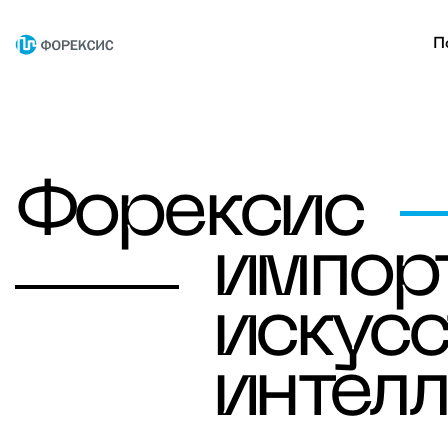
П
Форексис
импор
искусс
интелл