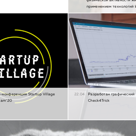
физической активности ж
применением технологий
-конференция Startup Village
22.04
Разработан графический
eam’20
Check4Trick