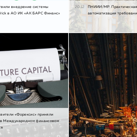
твили внедрение системы
20.12
ПНИИИ/МР. Практическая
rick в АО ИК «АК БАРС Финанс»
автоматизация требован
вители «Форексис» приняли
 в Международном финансовом
се