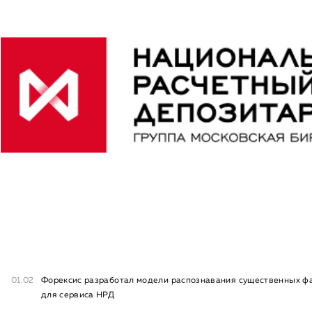
01.02
Форексис разработал модели распознавания существенных ф
для сервиса НРД