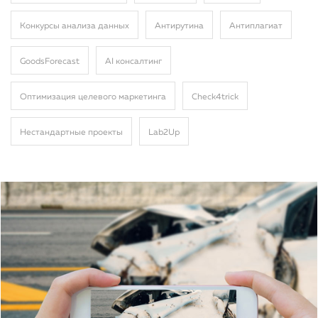
Конкурсы анализа данных
Антирутина
Антиплагиат
GoodsForecast
AI консалтинг
Оптимизация целевого маркетинга
Сheck4trick
Нестандартные проекты
Lab2Up