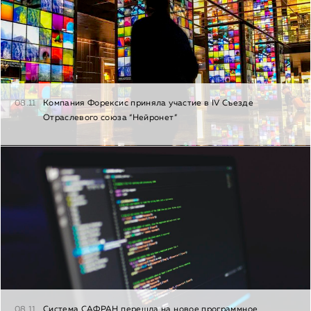
08.11
Компания Форексис приняла участие в IV Съезде
Отраслевого союза “Нейронет”
08.11
Система САФРАН перешла на новое программное