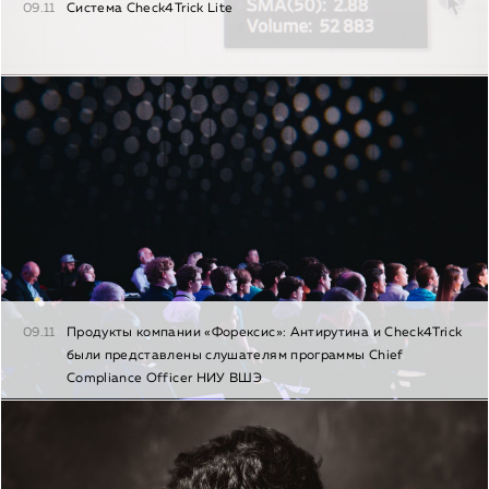
09.11
Система Check4Trick Lite
09.11
Продукты компании «Форексис»: Антирутина и Check4Trick
были представлены слушателям программы Chief
Сompliance Officer НИУ ВШЭ