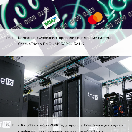
03.11
Компания «Форексис» проводит внедрение системы
Check4Trick в ПАО «АК БАРС» БАНК
03.11
с 8 по 13 октября 2018 года прошла 12-я Международная
конференция «Интеллектуализация обработки