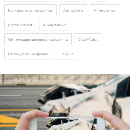
Конкурсы анализа данных
Антирутина
Антиплагиат
GoodsForecast
AI консалтинг
Оптимизация целевого маркетинга
Сheck4trick
Нестандартные проекты
Lab2Up