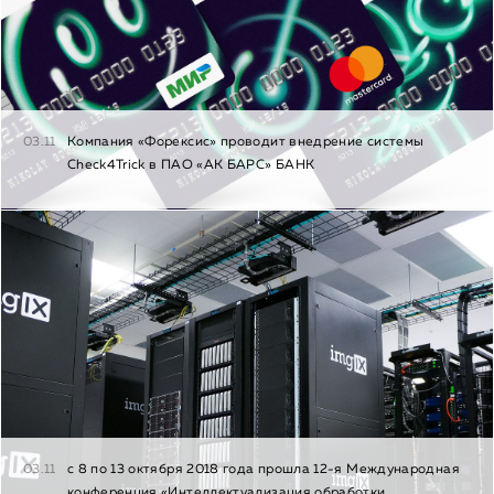
03.11
Компания «Форексис» проводит внедрение системы
Check4Trick в ПАО «АК БАРС» БАНК
03.11
с 8 по 13 октября 2018 года прошла 12-я Международная
конференция «Интеллектуализация обработки