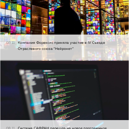
08.11
Компания Форексис приняла участие в IV Съезде
Отраслевого союза “Нейронет”
08.11
Система САФРАН перешла на новое программное