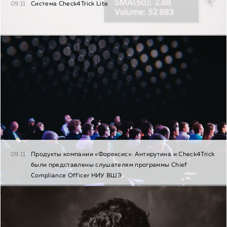
09.11
Система Check4Trick Lite
09.11
Продукты компании «Форексис»: Антирутина и Check4Trick
были представлены слушателям программы Chief
Сompliance Officer НИУ ВШЭ